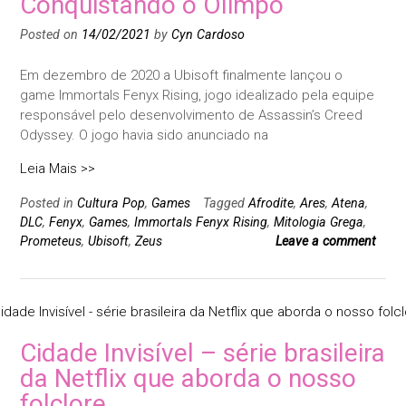
Conquistando o Olimpo
Posted on
14/02/2021
by
Cyn Cardoso
Em dezembro de 2020 a Ubisoft finalmente lançou o
game Immortals Fenyx Rising, jogo idealizado pela equipe
responsável pelo desenvolvimento de Assassin’s Creed
Odyssey. O jogo havia sido anunciado na
Leia Mais >>
Posted in
Cultura Pop
,
Games
Tagged
Afrodite
,
Ares
,
Atena
,
DLC
,
Fenyx
,
Games
,
Immortals Fenyx Rising
,
Mitologia Grega
,
Prometeus
,
Ubisoft
,
Zeus
Leave a comment
Cidade Invisível – série brasileira
da Netflix que aborda o nosso
folclore.