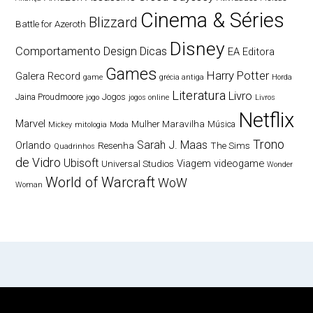
Cinema & Séries
Blizzard
Battle for Azeroth
Disney
Comportamento
Design
Dicas
EA
Editora
Games
Harry Potter
Galera Record
game
grécia antiga
Horda
Literatura
Livro
Jaina Proudmoore
Jogos
jogo
jogos online
Livros
Netflix
Marvel
Mulher Maravilha
Música
Mickey
mitologia
Moda
Trono
Sarah J. Maas
Orlando
Resenha
The Sims
Quadrinhos
de Vidro
Ubisoft
Viagem
videogame
Universal Studios
Wonder
World of Warcraft
WoW
Woman