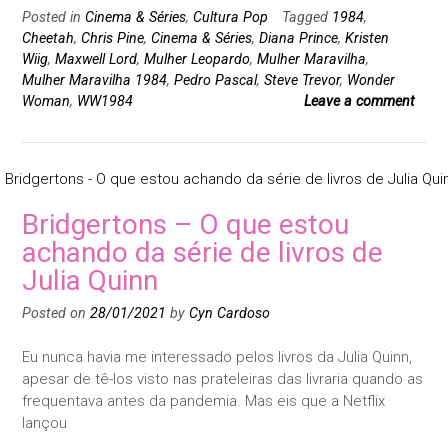
Posted in
Cinema & Séries
,
Cultura Pop
Tagged
1984
,
Cheetah
,
Chris Pine
,
Cinema & Séries
,
Diana Prince
,
Kristen
Wiig
,
Maxwell Lord
,
Mulher Leopardo
,
Mulher Maravilha
,
Mulher Maravilha 1984
,
Pedro Pascal
,
Steve Trevor
,
Wonder
Woman
,
WW1984
Leave a comment
Bridgertons – O que estou
achando da série de livros de
Julia Quinn
Posted on
28/01/2021
by
Cyn Cardoso
Eu nunca havia me interessado pelos livros da Julia Quinn,
apesar de tê-los visto nas prateleiras das livraria quando as
frequentava antes da pandemia. Mas eis que a Netflix
lançou