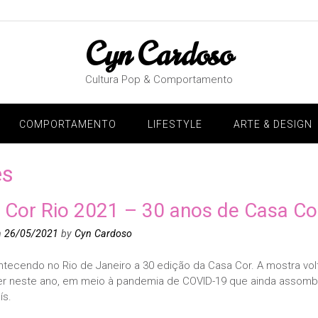
Cyn Cardoso
Cultura Pop & Comportamento
COMPORTAMENTO
LIFESTYLE
ARTE & DESIGN
es
 Cor Rio 2021 – 30 anos de Casa Co
n
26/05/2021
by
Cyn Cardoso
ntecendo no Rio de Janeiro a 30 edição da Casa Cor. A mostra vol
r neste ano, em meio à pandemia de COVID-19 que ainda assomb
ís.