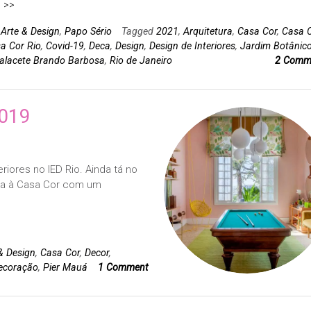
 >>
n
Arte & Design
,
Papo Sério
Tagged
2021
,
Arquitetura
,
Casa Cor
,
Casa 
a Cor Rio
,
Covid-19
,
Deca
,
Design
,
Design de Interiores
,
Jardim Botânic
alacete Brando Barbosa
,
Rio de Janeiro
2 Comm
2019
iores no IED Rio. Ainda tá no
ita à Casa Cor com um
& Design
,
Casa Cor
,
Decor
,
decoração
,
Pier Mauá
1 Comment