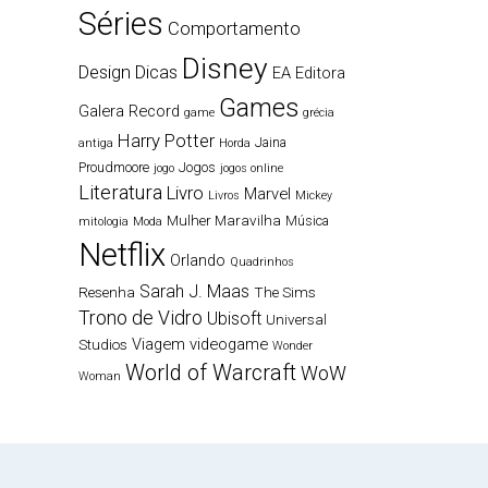
Séries
Comportamento
Disney
Design
Dicas
EA
Editora
Games
Galera Record
game
grécia
Harry Potter
Jaina
antiga
Horda
Proudmoore
Jogos
jogo
jogos online
Literatura
Livro
Marvel
Livros
Mickey
Mulher Maravilha
Música
mitologia
Moda
Netflix
Orlando
Quadrinhos
Sarah J. Maas
Resenha
The Sims
Trono de Vidro
Ubisoft
Universal
Viagem
videogame
Studios
Wonder
World of Warcraft
WoW
Woman