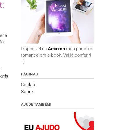
t:
éria
ão
Disponível na
Amazon
meu primeiro
romance em e-book. Vai lá conferir!
=)
n
PÁGINAS
ents
Contato
Sobre
AJUDE TAMBÉM!