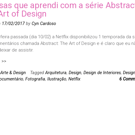
isas que aprendi com a série Abstrac
Art of Design
n
17/02/2017
by
Cyn Cardoso
feira passada (dia 10/02) a Netflix disponibilizou 1 temporada da s
entários chamada Abstract: The Art of Design e é claro que eu n
eixar de assistir.
 >>
n
Arte & Design
Tagged
Arquitetura
,
Design
,
Design de Interiores
,
Desig
ocumentário
,
Fotografia
,
Ilustração
,
Netflix
6 Comm