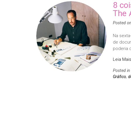
8 co
The 
Posted o
Na sexta-
de docum
poderia d
Leia Mais
Posted i
Gráfico
,
d