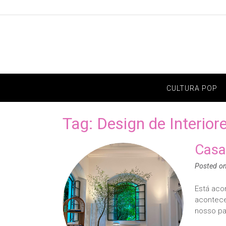
Skip
to
content
CULTURA POP
Tag:
Design de Interior
Casa
Posted o
Está aco
acontece
nosso pa