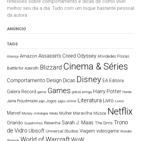
reflexões sobre comportamento e dicas de como viver
melhor seu dia a dia. Tudo com um toque bastante pessoal
da autora.
ANÚNCIO
TAGS
Assassin's Creed Odyssey
Amazon
Atividades Físicas
Aliança
Cinema & Séries
Blizzard
Battle for Azeroth
Disney
Comportamento
Design
Dicas
EA
Editora
Games
Harry Potter
Galera Record
game
grécia antiga
Horda
Literatura
Livro
Jaina Proudmoore
Jogos
jogo
jogos online
Livros
Netflix
Marvel
Mulher Maravilha
Música
Mickey
mitologia
Moda
Trono
Sarah J. Maas
Orlando
Resenha
The Sims
Quadrinhos
de Vidro
Ubisoft
Viagem
videogame
Universal Studios
Wonder
World of Warcraft
WoW
Woman