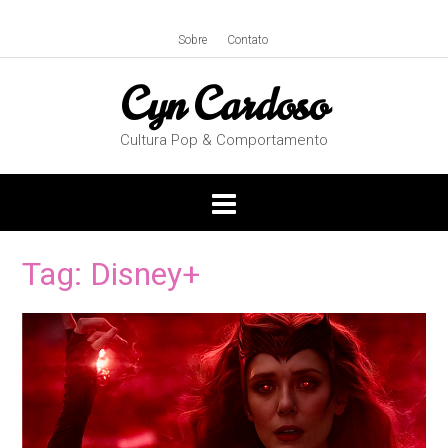
Skip
to
Sobre
Contato
content
Cyn Cardoso
Cultura Pop & Comportamento
Tag:
Disney+