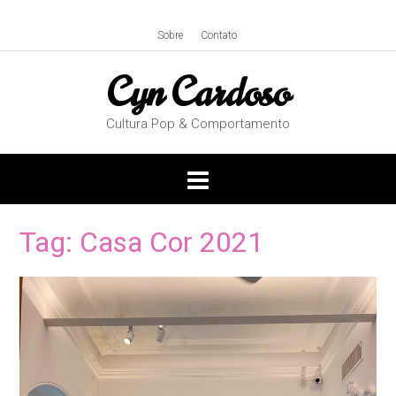
Skip
to
Sobre
Contato
content
Cyn Cardoso
Cultura Pop & Comportamento
Tag:
Casa Cor 2021