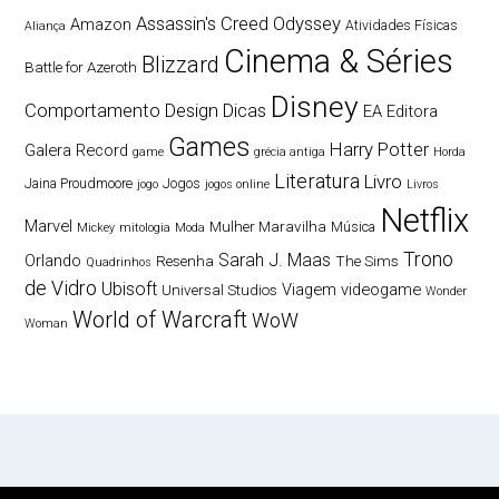
Assassin's Creed Odyssey
Amazon
Atividades Físicas
Aliança
Cinema & Séries
Blizzard
Battle for Azeroth
Disney
Comportamento
Design
Dicas
EA
Editora
Games
Harry Potter
Galera Record
game
grécia antiga
Horda
Literatura
Livro
Jaina Proudmoore
Jogos
jogo
jogos online
Livros
Netflix
Marvel
Mulher Maravilha
Música
Mickey
mitologia
Moda
Trono
Sarah J. Maas
Orlando
Resenha
The Sims
Quadrinhos
de Vidro
Ubisoft
Viagem
videogame
Universal Studios
Wonder
World of Warcraft
WoW
Woman