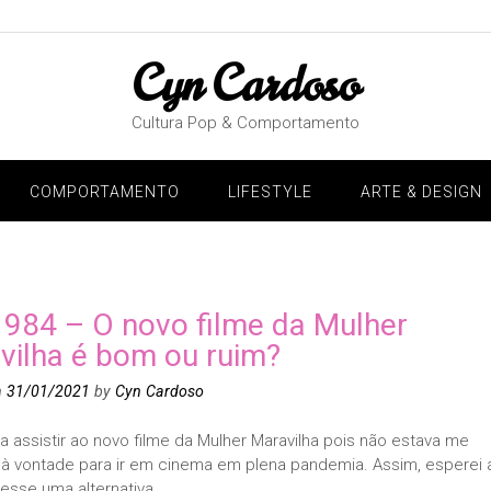
Cyn Cardoso
Cultura Pop & Comportamento
COMPORTAMENTO
LIFESTYLE
ARTE & DESIGN
84 – O novo filme da Mulher
vilha é bom ou ruim?
n
31/01/2021
by
Cyn Cardoso
 assistir ao novo filme da Mulher Maravilha pois não estava me
 à vontade para ir em cinema em plena pandemia. Assim, esperei 
esse uma alternativa.