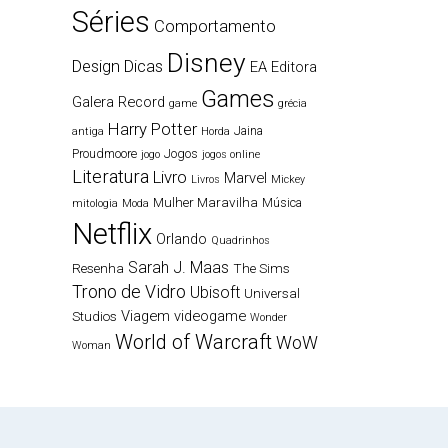
Séries
Comportamento
Disney
Design
Dicas
EA
Editora
Games
Galera Record
game
grécia
Harry Potter
Jaina
antiga
Horda
Proudmoore
Jogos
jogo
jogos online
Literatura
Livro
Marvel
Livros
Mickey
Mulher Maravilha
Música
mitologia
Moda
Netflix
Orlando
Quadrinhos
Sarah J. Maas
Resenha
The Sims
Trono de Vidro
Ubisoft
Universal
Viagem
videogame
Studios
Wonder
World of Warcraft
WoW
Woman