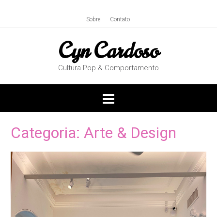
Skip
to
Sobre
Contato
content
Cyn Cardoso
Cultura Pop & Comportamento
Categoria:
Arte & Design