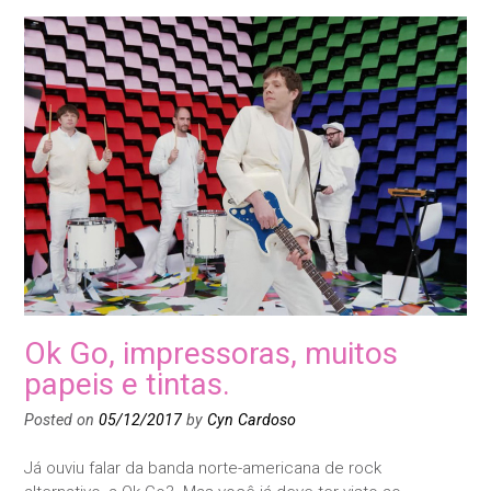
Ok Go, impressoras, muitos
papeis e tintas.
Posted on
05/12/2017
by
Cyn Cardoso
Já ouviu falar da banda norte-americana de rock