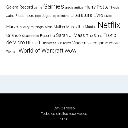
Games
Harry Potter
Galera Record
game
grécia antiga
Horda
Literatura
Livro
Jaina Proudmoore
Jogos
jogo
jogos online
Livros
Netflix
Marvel
Mulher Maravilha
Música
Mickey
mitologia
Moda
Trono
Sarah J. Maas
Orlando
Resenha
The Sims
Quadrinhos
de Vidro
Ubisoft
Viagem
videogame
Universal Studios
Wonder
World of Warcraft
WoW
Woman
Cyn Cardoso
Todos os direitos reservados
2026