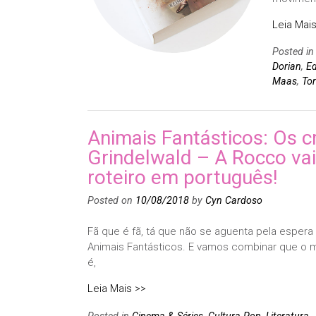
Leia Mais
Posted i
Dorian
,
Ed
Maas
,
Tor
Animais Fantásticos: Os c
Grindelwald – A Rocco vai
roteiro em português!
Posted on
10/08/2018
by
Cyn Cardoso
Fã que é fã, tá que não se aguenta pela espera
Animais Fantásticos. E vamos combinar que o 
é,
Leia Mais >>
Posted in
Cinema & Séries
,
Cultura Pop
,
Literatura