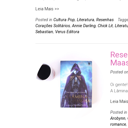
Leia Mais >>
Posted in
Cultura Pop
,
Literatura
,
Resenhas
Tagg
Corações Solitários
,
Annie Darling
,
Chick Lit
,
Literat
Sebastian
,
Verus Editora
Rese
Maa
Posted o
Oi gente
A Lâmina 
Leia Mais
Posted i
Arobynn
,
romance
,