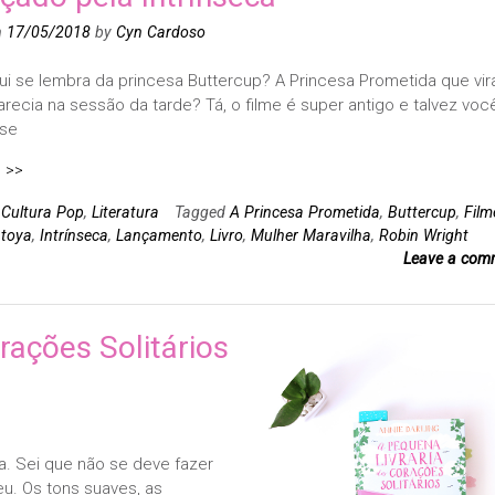
n
17/05/2018
by
Cyn Cardoso
i se lembra da princesa Buttercup? A Princesa Prometida que vir
recia na sessão da tarde? Tá, o filme é super antigo e talvez voc
sse
 >>
n
Cultura Pop
,
Literatura
Tagged
A Princesa Prometida
,
Buttercup
,
Film
ntoya
,
Intrínseca
,
Lançamento
,
Livro
,
Mulher Maravilha
,
Robin Wright
Leave a com
rações Solitários
a. Sei que não se deve fazer
eu. Os tons suaves, as