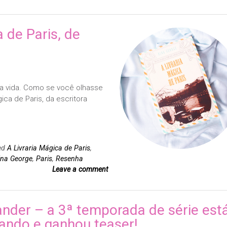
 de Paris, de
a vida. Como se você olhasse
gica de Paris, da escritora
ed
A Livraria Mágica de Paris
,
ina George
,
Paris
,
Resenha
Leave a comment
ander – a 3ª temporada de série est
ando e ganhou teaser!