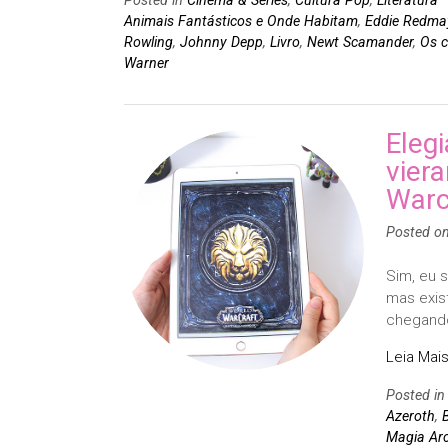
Animais Fantásticos e Onde Habitam
,
Eddie Redma
Rowling
,
Johnny Depp
,
Livro
,
Newt Scamander
,
Os c
Warner
Eleg
vier
Warc
Posted o
Sim, eu s
mas exis
chegando
Leia Mais
Posted i
Azeroth
,
B
Magia Ar