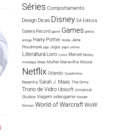
Séries
Comportamento
Disney
Design
Dicas
EA
Editora
Games
Galera Record
game
grécia
Harry Potter
Jaina
antiga
Horda
Proudmoore
Jogos
jogo
jogos online
Literatura
Livro
Marvel
Livros
Mickey
Mulher Maravilha
Música
mitologia
Moda
Netflix
Orlando
Quadrinhos
Sarah J. Maas
Resenha
The Sims
Trono de Vidro
Ubisoft
Universal
Viagem
videogame
Studios
Wonder
World of Warcraft
WoW
Woman
á