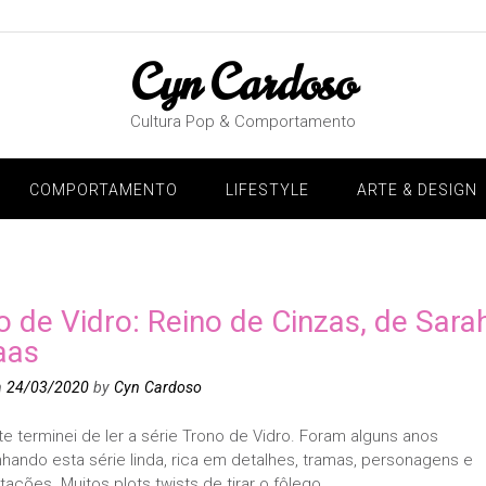
Cyn Cardoso
Cultura Pop & Comportamento
COMPORTAMENTO
LIFESTYLE
ARTE & DESIGN
o de Vidro: Reino de Cinzas, de Sara
aas
n
24/03/2020
by
Cyn Cardoso
e terminei de ler a série Trono de Vidro. Foram alguns anos
ando esta série linda, rica em detalhes, tramas, personagens e
ções. Muitos plots twists de tirar o fôlego.