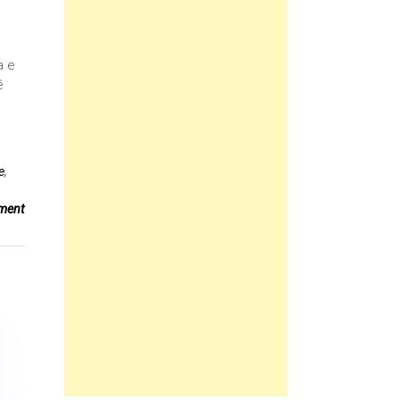
a e
ê
e
,
ment