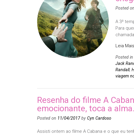
Posted o
A 3ª tem
Para que
chamada C
Leia Mais
Posted i
Jack Rand
Randall
,
viagem n
Resenha do filme A Caba
emocionante, toca a alma
Posted on
11/04/2017
by
Cyn Cardoso
Assisti ontem ao filme A Cabana e o que eu tenh