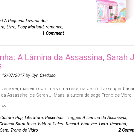
ed
A Pequena Livraria dos
ura
,
Livro
,
Posy Morland
,
romance
,
1 Comment
nha: A Lâmina da Assassina, Sarah J
s
n
12/07/2017
by
Cyn Cardoso
! Demorei, mas vim com mais uma resenha de um livro super baca
da Assassina, de Sarah J. Maas, a autora da saga Trono de Vidro.
 >>
n
Cultura Pop
,
Literatura
,
Resenhas
Tagged
A Lâmina da Assassina
,
Celaena Sardothien
,
Editora Galera Record
,
Endovier
,
Livro
,
Resenha
,
Sam
,
Trono de Vidro
2 Comm