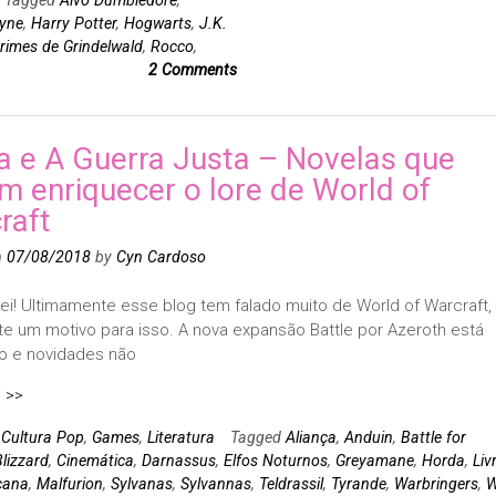
yne
,
Harry Potter
,
Hogwarts
,
J.K.
rimes de Grindelwald
,
Rocco
,
2 Comments
ia e A Guerra Justa – Novelas que
am enriquecer o lore de World of
raft
n
07/08/2018
by
Cyn Cardoso
ei! Ultimamente esse blog tem falado muito de World of Warcraft,
te um motivo para isso. A nova expansão Battle por Azeroth está
 e novidades não
 >>
n
Cultura Pop
,
Games
,
Literatura
Tagged
Aliança
,
Anduin
,
Battle for
lizzard
,
Cinemática
,
Darnassus
,
Elfos Noturnos
,
Greyamane
,
Horda
,
Liv
cana
,
Malfurion
,
Sylvanas
,
Sylvannas
,
Teldrassil
,
Tyrande
,
Warbringers
,
W