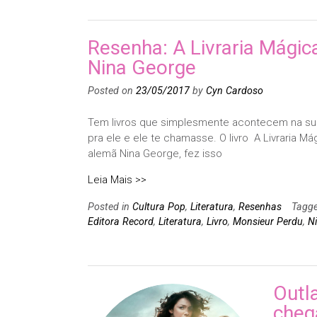
Resenha: A Livraria Mágica
Nina George
Posted on
23/05/2017
by
Cyn Cardoso
Tem livros que simplesmente acontecem na su
pra ele e ele te chamasse. O livro A Livraria Má
alemã Nina George, fez isso
Leia Mais >>
Posted in
Cultura Pop
,
Literatura
,
Resenhas
Tagg
Editora Record
,
Literatura
,
Livro
,
Monsieur Perdu
,
N
Outl
cheg