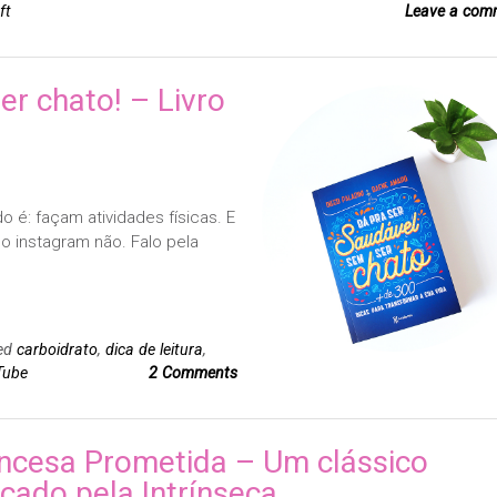
ft
Leave a com
er chato! – Livro
é: façam atividades físicas. E
no instagram não. Falo pela
ed
carboidrato
,
dica de leitura
,
Tube
2 Comments
incesa Prometida – Um clássico
nçado pela Intrínseca