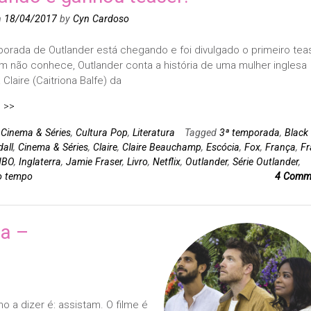
n
18/04/2017
by
Cyn Cardoso
porada de Outlander está chegando e foi divulgado o primeiro teas
m não conhece, Outlander conta a história de uma mulher inglesa
laire (Caitriona Balfe) da
 >>
n
Cinema & Séries
,
Cultura Pop
,
Literatura
Tagged
3ª temporada
,
Black
all
,
Cinema & Séries
,
Claire
,
Claire Beauchamp
,
Escócia
,
Fox
,
França
,
Fr
HBO
,
Inglaterra
,
Jamie Fraser
,
Livro
,
Netflix
,
Outlander
,
Série Outlander
,
o tempo
4 Comm
na –
.
o a dizer é: assistam. O filme é