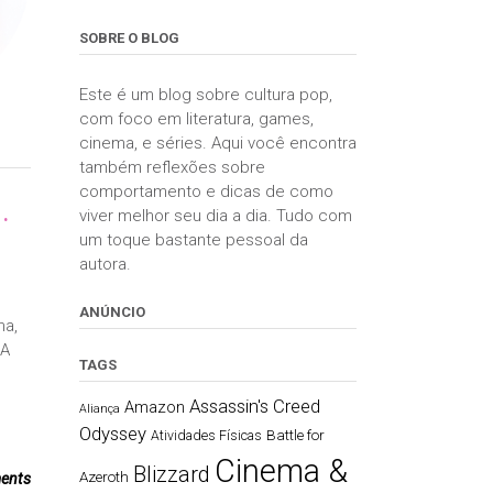
SOBRE O BLOG
Este é um blog sobre cultura pop,
com foco em literatura, games,
cinema, e séries. Aqui você encontra
também reflexões sobre
comportamento e dicas de como
.
viver melhor seu dia a dia. Tudo com
um toque bastante pessoal da
autora.
ANÚNCIO
na,
 A
TAGS
Assassin's Creed
Amazon
Aliança
Odyssey
Battle for
Atividades Físicas
Cinema &
Blizzard
Azeroth
ents