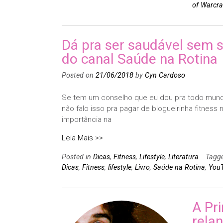
of Warcra
Dá pra ser saudável sem s
do canal Saúde na Rotina
Posted on
21/06/2018
by
Cyn Cardoso
Se tem um conselho que eu dou pra todo mundo 
não falo isso pra pagar de blogueirinha fitness 
importância na
Leia Mais >>
Posted in
Dicas
,
Fitness
,
Lifestyle
,
Literatura
Tagg
Dicas
,
Fitness
,
lifestyle
,
Livro
,
Saúde na Rotina
,
You
A Pr
rela