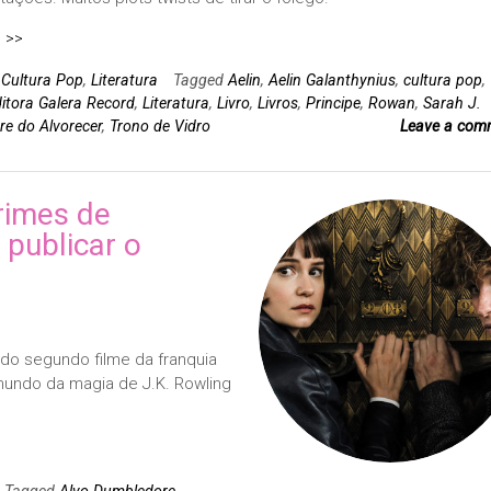
 >>
n
Cultura Pop
,
Literatura
Tagged
Aelin
,
Aelin Galanthynius
,
cultura pop
,
itora Galera Record
,
Literatura
,
Livro
,
Livros
,
Principe
,
Rowan
,
Sarah J.
re do Alvorecer
,
Trono de Vidro
Leave a com
rimes de
 publicar o
 do segundo filme da franquia
mundo da magia de J.K. Rowling
Tagged
Alvo Dumbledore
,