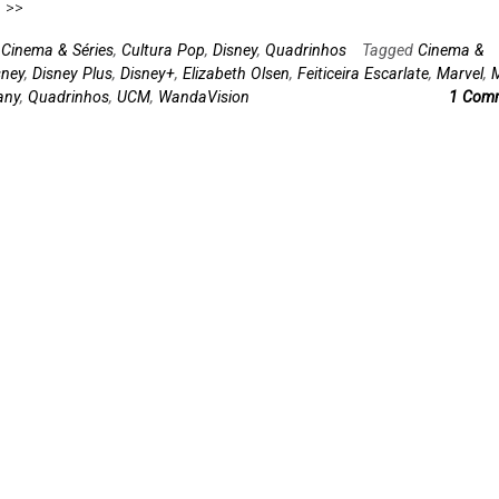
 >>
n
Cinema & Séries
,
Cultura Pop
,
Disney
,
Quadrinhos
Tagged
Cinema &
sney
,
Disney Plus
,
Disney+
,
Elizabeth Olsen
,
Feiticeira Escarlate
,
Marvel
,
any
,
Quadrinhos
,
UCM
,
WandaVision
1 Com