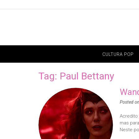
Skip
to
content
CULTURA POP
Tag:
Paul Bettany
Wand
Posted o
Acredito 
mas para
Neste pos