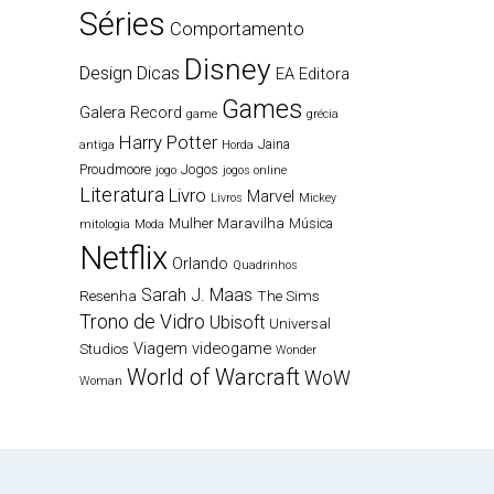
Séries
Comportamento
Disney
Design
Dicas
EA
Editora
Games
Galera Record
game
grécia
Harry Potter
Jaina
antiga
Horda
Proudmoore
Jogos
jogo
jogos online
Literatura
Livro
Marvel
Livros
Mickey
Mulher Maravilha
Música
mitologia
Moda
Netflix
Orlando
Quadrinhos
Sarah J. Maas
Resenha
The Sims
Trono de Vidro
Ubisoft
Universal
Viagem
videogame
Studios
Wonder
World of Warcraft
WoW
Woman