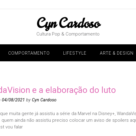
Cyn Cardoso
Cultura Pop & Comportamento
COMPORTAMENTO
LIFESTYLE
ARTE & DESIGN
aVision e a elaboração do luto
n
04/08/2021
by
Cyn Cardoso
que muita gente já assistiu a série da Marvel na Disney+, WandaVis
 quem ainda não assistiu preciso colocar um aviso de spoilers aqu
t vou falar