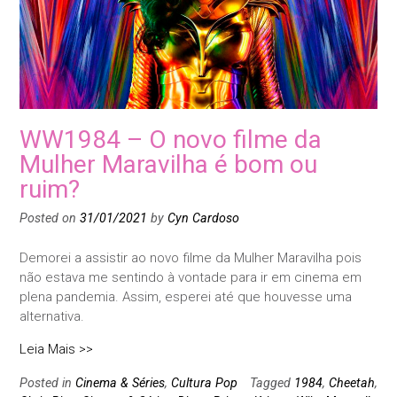
WW1984 – O novo filme da
Mulher Maravilha é bom ou
ruim?
Posted on
31/01/2021
by
Cyn Cardoso
Demorei a assistir ao novo filme da Mulher Maravilha pois
não estava me sentindo à vontade para ir em cinema em
plena pandemia. Assim, esperei até que houvesse uma
alternativa.
Leia Mais >>
Posted in
Cinema & Séries
,
Cultura Pop
Tagged
1984
,
Cheetah
,