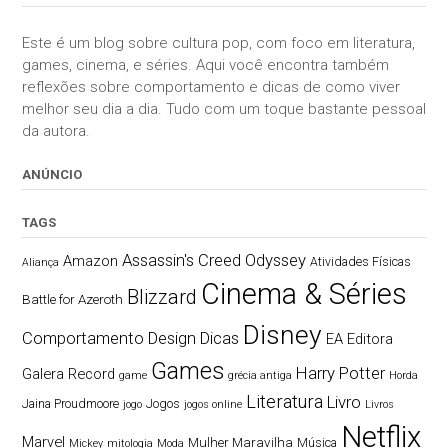
Este é um blog sobre cultura pop, com foco em literatura,
games, cinema, e séries. Aqui você encontra também
reflexões sobre comportamento e dicas de como viver
melhor seu dia a dia. Tudo com um toque bastante pessoal
da autora.
ANÚNCIO
TAGS
Assassin's Creed Odyssey
Amazon
Atividades Físicas
Aliança
Cinema & Séries
Blizzard
Battle for Azeroth
Disney
Comportamento
Design
Dicas
EA
Editora
Games
Harry Potter
Galera Record
game
grécia antiga
Horda
Literatura
Livro
Jaina Proudmoore
Jogos
jogo
jogos online
Livros
Netflix
Marvel
Mulher Maravilha
Música
Mickey
mitologia
Moda