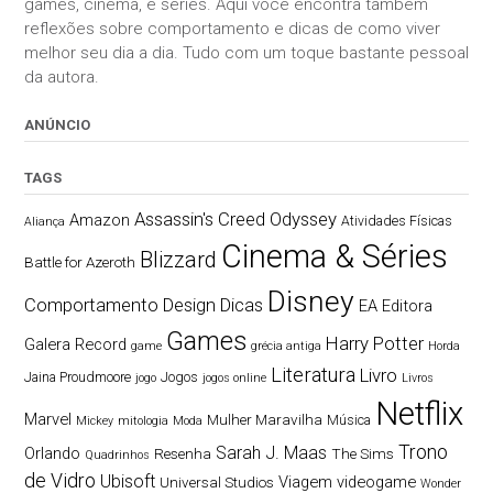
games, cinema, e séries. Aqui você encontra também
reflexões sobre comportamento e dicas de como viver
melhor seu dia a dia. Tudo com um toque bastante pessoal
da autora.
ANÚNCIO
TAGS
Assassin's Creed Odyssey
Amazon
Atividades Físicas
Aliança
Cinema & Séries
Blizzard
Battle for Azeroth
Disney
Comportamento
Design
Dicas
EA
Editora
Games
Harry Potter
Galera Record
game
grécia antiga
Horda
Literatura
Livro
Jaina Proudmoore
Jogos
jogo
jogos online
Livros
Netflix
Marvel
Mulher Maravilha
Música
Mickey
mitologia
Moda
Trono
Sarah J. Maas
Orlando
Resenha
The Sims
Quadrinhos
de Vidro
Ubisoft
Viagem
videogame
Universal Studios
Wonder