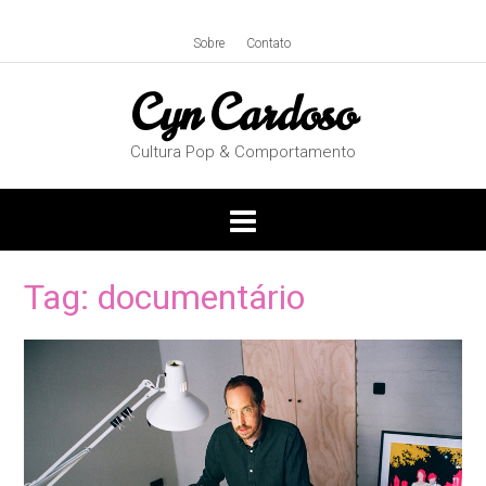
Skip
to
Sobre
Contato
content
Cyn Cardoso
Cultura Pop & Comportamento
Tag:
documentário