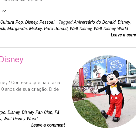
 >>
n
Cultura Pop
,
Disney
,
Pessoal
Tagged
Aniversário do Donald
,
Disney
,
uck
,
Margarida
,
Mickey
,
Pato Donald
,
Walt Disney
,
Walt Disney World
Leave a com
 Disney
isney? Confesso que não fazia
10 anos de sua criação. D de
xpo
,
Disney
,
Disney Fan Club
,
Fã
y
,
Walt Disney World
Leave a comment