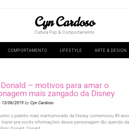
Cyn Cardoso
Cultura Pop & Comportamento
COMPORTAMENTO
LIFESTYLE
ARTE & DESIGN
 Donald – motivos para amar o
onagem mais zangado da Disney
n
13/06/2019
by
Cyn Cardoso
 junho o patinho mais mal-humorado da Disney comemorou 85 anos
i trazer pra vocês informações desse personagem tão querido da
 Pato Donald. Donald