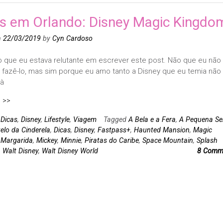
as em Orlando: Disney Magic Kingdo
n
22/03/2019
by
Cyn Cardoso
 que eu estava relutante em escrever este post. Não que eu não
 fazê-lo, mas sim porque eu amo tanto a Disney que eu temia não
 à
 >>
n
Dicas
,
Disney
,
Lifestyle
,
Viagem
Tagged
A Bela e a Fera
,
A Pequena Se
elo da Cinderela
,
Dicas
,
Disney
,
Fastpass+
,
Haunted Mansion
,
Magic
,
Margarida
,
Mickey
,
Minnie
,
Piratas do Caribe
,
Space Mountain
,
Splash
,
Walt Disney
,
Walt Disney World
8 Comm