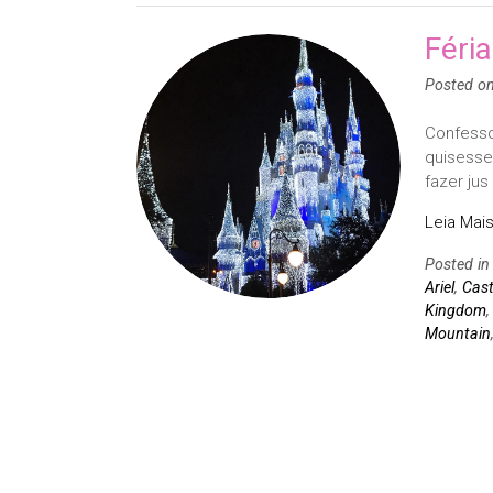
Féri
Posted o
Confesso
quisesse
fazer jus
Leia Mais
Posted i
Ariel
,
Cast
Kingdom
Mountain