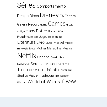
Séries
Comportamento
Disney
Design
Dicas
EA
Editora
Games
Galera Record
game
grécia
Harry Potter
Jaina
antiga
Horda
Proudmoore
Jogos
jogo
jogos online
Literatura
Livro
Marvel
Livros
Mickey
Mulher Maravilha
Música
mitologia
Moda
Netflix
Orlando
Quadrinhos
Sarah J. Maas
Resenha
The Sims
Trono de Vidro
Ubisoft
Universal
Viagem
videogame
Studios
Wonder
World of Warcraft
WoW
Woman