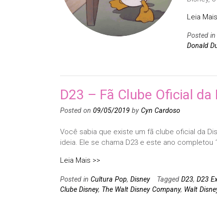
Leia Mais
Posted i
Donald D
D23 – Fã Clube Oficial da
Posted on
09/05/2019
by
Cyn Cardoso
Você sabia que existe um fã clube oficial da D
ideia. Ele se chama D23 e este ano completou 
Leia Mais >>
Posted in
Cultura Pop
,
Disney
Tagged
D23
,
D23 E
Clube Disney
,
The Walt Disney Company
,
Walt Disne