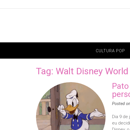
Skip
to
content
CULTURA POP
Tag:
Walt Disney World
Pato
pers
Posted o
Dia 9 de
eu decid
Disney, o