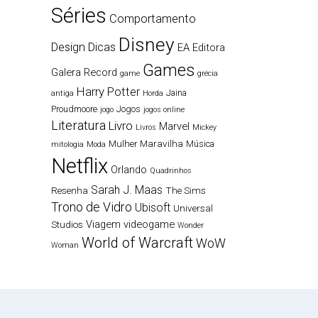
Séries
Comportamento
Disney
Design
Dicas
EA
Editora
Games
Galera Record
game
grécia
Harry Potter
Jaina
antiga
Horda
Proudmoore
Jogos
jogo
jogos online
Literatura
Livro
Marvel
Livros
Mickey
Mulher Maravilha
Música
mitologia
Moda
Netflix
Orlando
Quadrinhos
Sarah J. Maas
Resenha
The Sims
Trono de Vidro
Ubisoft
Universal
Viagem
videogame
Studios
Wonder
World of Warcraft
WoW
Woman