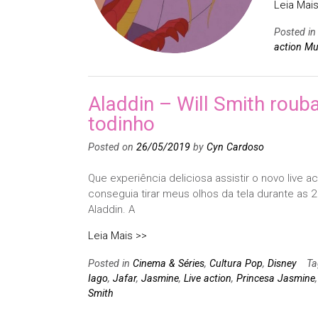
Leia Mais
Posted i
action Mu
Aladdin – Will Smith rouba
todinho
Posted on
26/05/2019
by
Cyn Cardoso
Que experiência deliciosa assistir o novo live 
conseguia tirar meus olhos da tela durante as 2
Aladdin. A
Leia Mais >>
Posted in
Cinema & Séries
,
Cultura Pop
,
Disney
T
Iago
,
Jafar
,
Jasmine
,
Live action
,
Princesa Jasmine
Smith