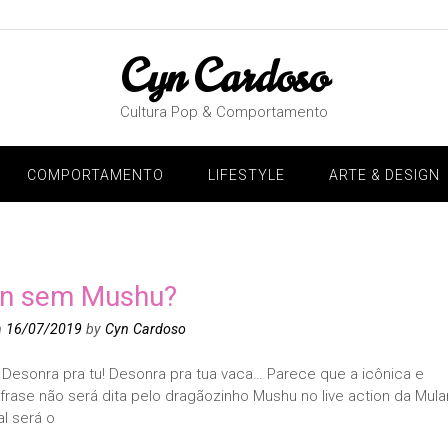
Cyn Cardoso
Cultura Pop & Comportamento
COMPORTAMENTO
LIFESTYLE
ARTE & DESIGN
n sem Mushu?
n
16/07/2019
by
Cyn Cardoso
 Desonra pra tu! Desonra pra tua vaca… Parece que a icônica e
 frase não será dita pelo dragãozinho Mushu no live action da Mula
l será o