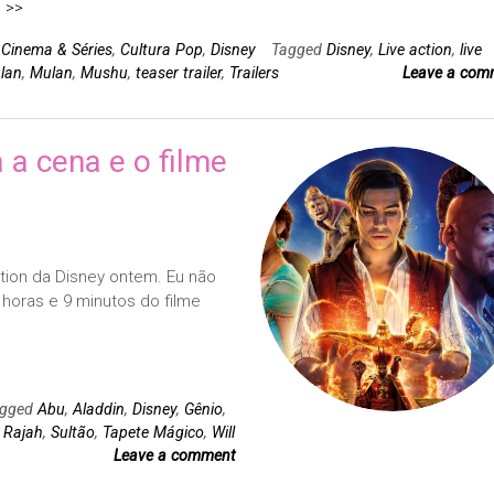
 >>
n
Cinema & Séries
,
Cultura Pop
,
Disney
Tagged
Disney
,
Live action
,
live
lan
,
Mulan
,
Mushu
,
teaser trailer
,
Trailers
Leave a com
 a cena e o filme
action da Disney ontem. Eu não
 horas e 9 minutos do filme
agged
Abu
,
Aladdin
,
Disney
,
Gênio
,
,
Rajah
,
Sultão
,
Tapete Mágico
,
Will
Leave a comment