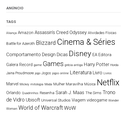
ANÚNCIO
TAGS
Assassin's Creed Odyssey
Amazon
Atividades Físicas
Aliança
Cinema & Séries
Blizzard
Battle for Azeroth
Disney
Comportamento
Design
Dicas
EA
Editora
Games
Harry Potter
Galera Record
game
grécia antiga
Horda
Literatura
Livro
Jaina Proudmoore
Jogos
jogo
jogos online
Livros
Netflix
Marvel
Mulher Maravilha
Música
Mickey
mitologia
Moda
Trono
Sarah J. Maas
Orlando
Resenha
The Sims
Quadrinhos
de Vidro
Ubisoft
Viagem
videogame
Universal Studios
Wonder
World of Warcraft
WoW
Woman