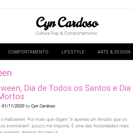
Cyn Cardoso
Cultura Pop & Comportamento
COMPORTAMENTO
LIFESTYLE
ARTE & DESIGN
een
oween, Dia de Todos os Santos e Dia
Mortos
n
01/11/2020
by
Cyn Cardoso
 o Halloween. Por mais que digam “é apenas um feriado que os
os inventaram”, pouco me importa. É uma das festividades mais
ue existem. Apesar da crença