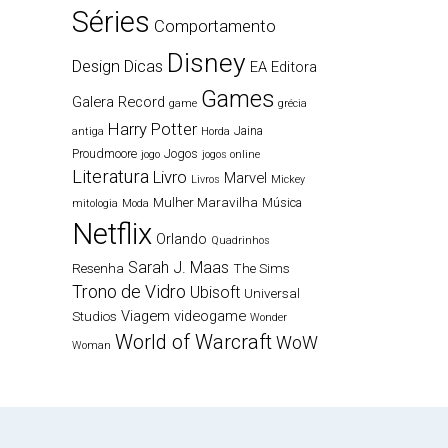
Séries
Comportamento
Disney
Design
Dicas
EA
Editora
Games
Galera Record
game
grécia
Harry Potter
Jaina
antiga
Horda
Proudmoore
Jogos
jogo
jogos online
Literatura
Livro
Marvel
Livros
Mickey
Mulher Maravilha
Música
mitologia
Moda
Netflix
Orlando
Quadrinhos
Sarah J. Maas
Resenha
The Sims
Trono de Vidro
Ubisoft
Universal
Viagem
videogame
Studios
Wonder
World of Warcraft
WoW
Woman