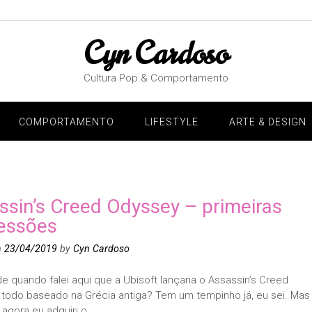
Cyn Cardoso
Cultura Pop & Comportamento
COMPORTAMENTO
LIFESTYLE
ARTE & DESIGN
ssin’s Creed Odyssey – primeiras
essões
n
23/04/2019
by
Cyn Cardoso
 quando falei aqui que a Ubisoft lançaria o Assassin’s Creed
 todo baseado na Grécia antiga? Tem um tempinho já, eu sei. Mas
agora eu adquiri o