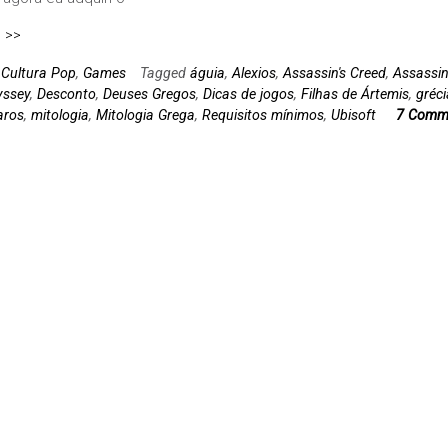
 >>
n
Cultura Pop
,
Games
Tagged
águia
,
Alexios
,
Assassin's Creed
,
Assassin
yssey
,
Desconto
,
Deuses Gregos
,
Dicas de jogos
,
Filhas de Ártemis
,
gréci
aros
,
mitologia
,
Mitologia Grega
,
Requisitos mínimos
,
Ubisoft
7 Comm