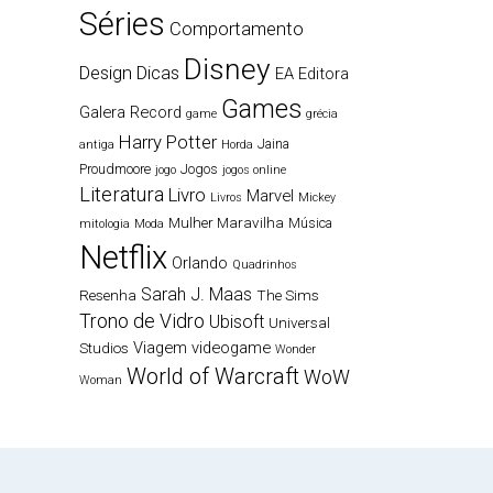
Séries
Comportamento
Disney
Design
Dicas
EA
Editora
Games
Galera Record
game
grécia
Harry Potter
Jaina
antiga
Horda
Proudmoore
Jogos
jogo
jogos online
Literatura
Livro
Marvel
Livros
Mickey
Mulher Maravilha
Música
mitologia
Moda
Netflix
Orlando
Quadrinhos
Sarah J. Maas
Resenha
The Sims
Trono de Vidro
Ubisoft
Universal
Viagem
videogame
Studios
Wonder
World of Warcraft
WoW
Woman